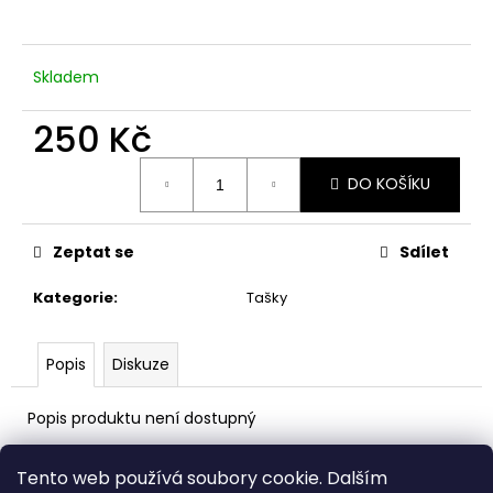
a
j
Skladem
í
t
250 Kč
?
Měrná
DO KOŠÍKU
cena:
Zeptat se
Sdílet
HLEDAT
Kategorie
:
Tašky
D
Popis
Diskuze
o
p
Popis produktu není dostupný
o
r
Z
u
Tento web používá soubory cookie. Dalším