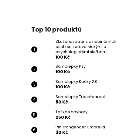
ZKUŠENOSTI TRANS A NEBINÁRNÍCH
l
OSOB SE ZDRAVOTNICKÝMI A
PSYCHOLOGICKÝMI SLUŽBAMI
100 Kč
Top 10 produktů
Zkušenosti trans a nebinárních
osob se zdravotnickými a
psychologickými službami
100 Kč
Samolepky Psy
100 Kč
Samolepky Kočky 2.0
100 Kč
Samolepky Trans*parent
80 Kč
Taška Kapybary
250 Kč
PIn Trangender Umbrella
30 Kč