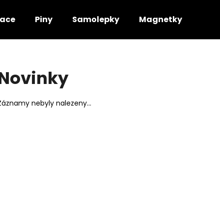
kace
Piny
Samolepky
Magnetky
Co potřebujete najít?
Novinky
HLEDAT
Záznamy nebyly nalezeny...
Doporučujeme